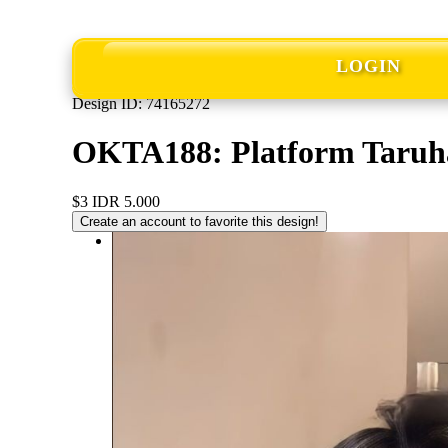
LOGIN
Design ID: 74165272
OKTA188: Platform Taruha
$3
IDR 5.000
Create an account to favorite this design!