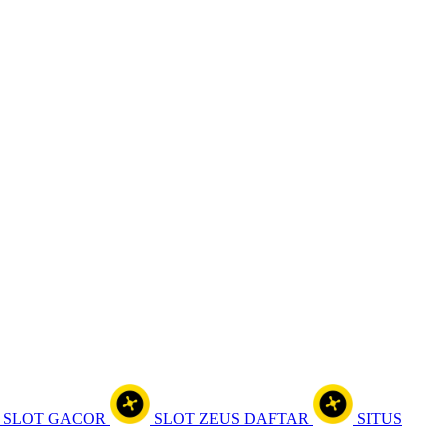
S SLOT GACOR
SLOT ZEUS DAFTAR
SITUS