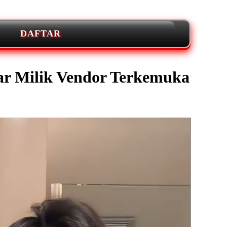
DAFTAR
ar Milik Vendor Terkemuka