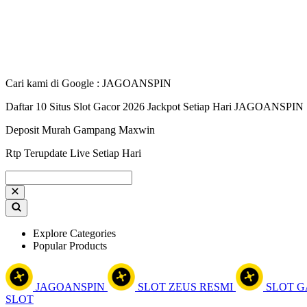
Cari kami di Google : JAGOANSPIN
Daftar 10 Situs Slot Gacor 2026 Jackpot Setiap Hari JAGOANSPIN
Deposit Murah Gampang Maxwin
Rtp Terupdate Live Setiap Hari
Explore Categories
Popular Products
JAGOANSPIN
SLOT ZEUS RESMI
SLOT 
SLOT