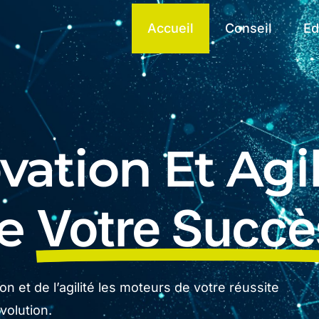
Accueil
Conseil
Ed
ation Et Agil
De
Votre Succè
n et de l’agilité les moteurs de votre réussite
olution.