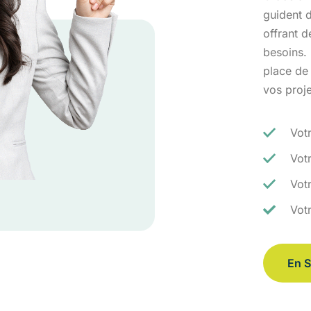
guident d
offrant 
besoins.
place de
vos proj
Vot
Vot
Votr
Vot
En S