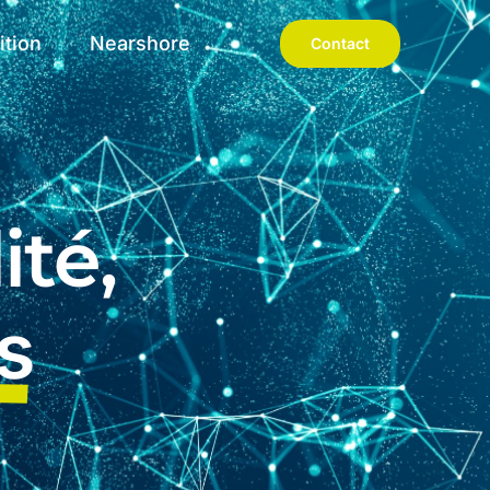
ition
Nearshore
Contact
ité,
s