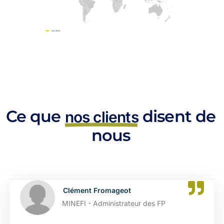
Ce que
disent de
nos clients
nous
ment Fromageot
Cat
FI - Administrateur des FP
DGFI