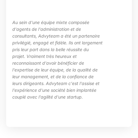
uipe mixte composée
La maîtrise des s
inistration et de
les besoins de ma
yteam a été un partenaire
des situations d
 et fidèle. Ils ont largement
particulièrement 
s la belle réussite du
d’Advyteam lors d
très heureux et
en place d’un pl
voir bénéficier de
compétences sur
r équipe, de la qualité de
HRa au sein de l
 et de la confiance de
 Advyteam c'est l'assise et
e société bien implantée
ité d'une startup.