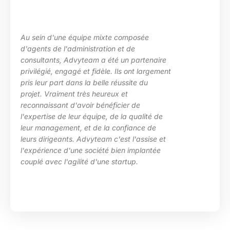
posée
La maîtrise des sujets, la grande
e
les besoins de ma structure, l’ad
partenaire
des situations diverses. Nous av
nt largement
particulièrement apprécié l’inve
te du
d’Advyteam lors de la conception
en place d’un plan de montée de
 de
compétences sur le pôle de dév
qualité de
HRa au sein de la DGFiP.
ance de
l'assise et
implantée
p.