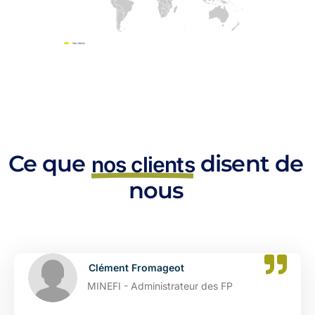
Ce que
disent de
nos clients
nous
t
Catherine Dupont
teur des FP
DGFIP - Administrat