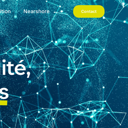
ition
Nearshore
Contact
ité,
s