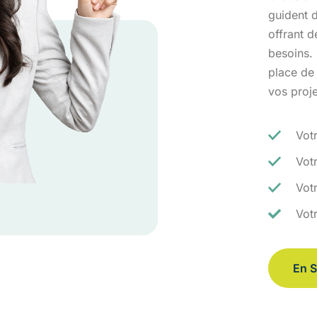
guident d
offrant 
besoins.
place de
vos proj
Vot
Vot
Votr
Vot
En S