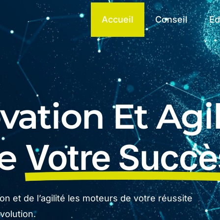
Accueil
Conseil
Ed
ation Et Agil
De
Votre Succè
n et de l’agilité les moteurs de votre réussite
olution.