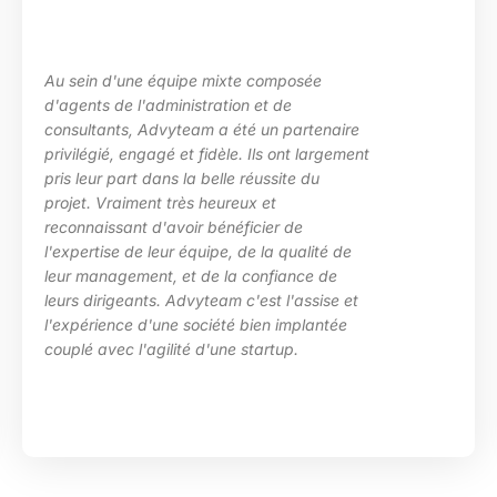
u sein d'une équipe mixte composée
L
'agents de l'administration et de
l
onsultants, Advyteam a été un partenaire
d
rivilégié, engagé et fidèle. Ils ont largement
p
ris leur part dans la belle réussite du
d
rojet. Vraiment très heureux et
e
econnaissant d'avoir bénéficier de
c
'expertise de leur équipe, de la qualité de
H
eur management, et de la confiance de
eurs dirigeants. Advyteam c'est l'assise et
'expérience d'une société bien implantée
ouplé avec l'agilité d'une startup.