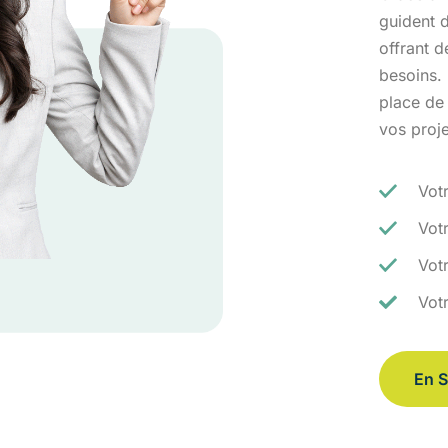
guident d
offrant 
besoins.
place de
vos proj
Vot
Vot
Votr
Vot
En S