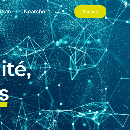
ition
Nearshore
Contact
ité,
s