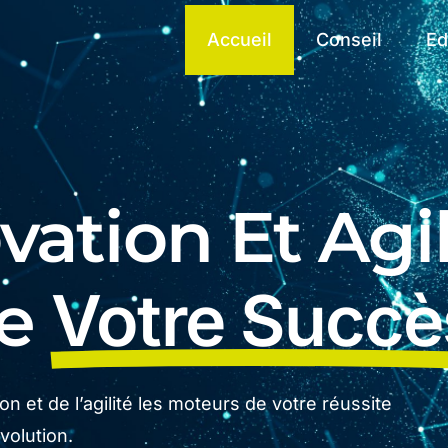
Accueil
Conseil
Ed
ation Et Agil
De
Votre Succè
n et de l’agilité les moteurs de votre réussite
olution.