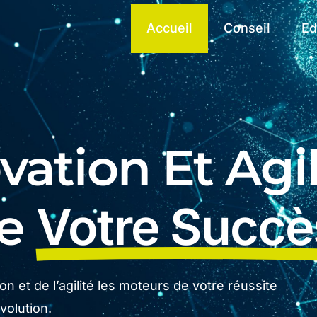
Accueil
Conseil
Ed
ation Et Agil
De
Votre Succè
n et de l’agilité les moteurs de votre réussite
olution.