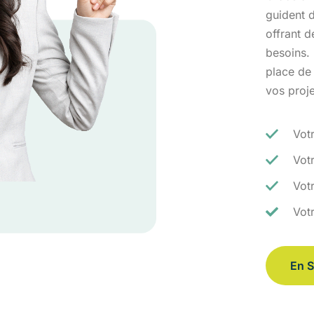
guident d
offrant 
besoins.
place de
vos proj
Vot
Vot
Votr
Vot
En S