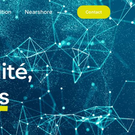
ition
Nearshore
Contact
ité,
s