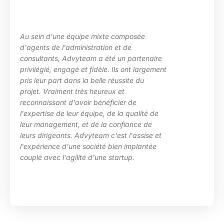
posée
La maîtrise des sujets, la grande
e
les besoins de ma structure, l’ad
partenaire
des situations diverses. Nous av
nt largement
particulièrement apprécié l’inve
te du
d’Advyteam lors de la conception
en place d’un plan de montée de
 de
compétences sur le pôle de dév
qualité de
HRa au sein de la DGFiP.
ance de
l'assise et
implantée
p.