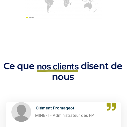
Ce que
disent de
nos clients
nous
t
Catherine Dupont
teur des FP
DGFIP - Administrat