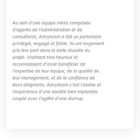
xte composée
La maîtrise des sujets, l
ion et de
les besoins de ma structu
été un partenaire
des situations diverses. 
e. Ils ont largement
particulièrement apprécié
e réussite du
d’Advyteam lors de la con
eux et
en place d’un plan de mo
éficier de
compétences sur le pôle
 de la qualité de
HRa au sein de la DGFiP.
a confiance de
 c'est l'assise et
é bien implantée
e startup.