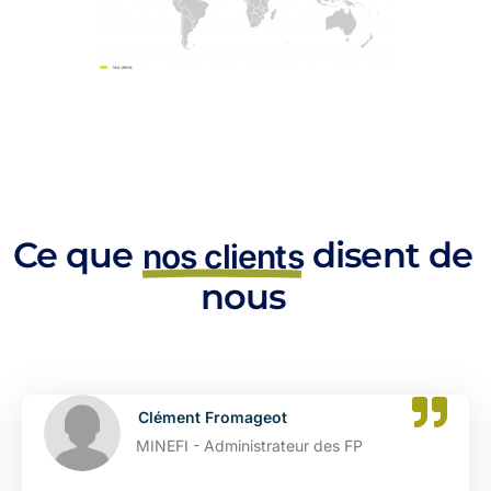
Ce que
disent de
nos clients
nous
omageot
Catherine 
inistrateur des FP
DGFIP - Admi