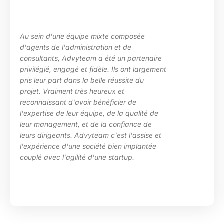
u sein d'une équipe mixte composée
L
'agents de l'administration et de
l
onsultants, Advyteam a été un partenaire
d
rivilégié, engagé et fidèle. Ils ont largement
p
ris leur part dans la belle réussite du
d
rojet. Vraiment très heureux et
e
econnaissant d'avoir bénéficier de
c
'expertise de leur équipe, de la qualité de
H
eur management, et de la confiance de
eurs dirigeants. Advyteam c'est l'assise et
'expérience d'une société bien implantée
ouplé avec l'agilité d'une startup.