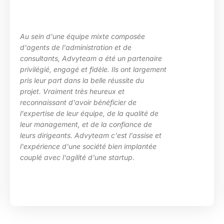
u sein d'une équipe mixte composée
L
'agents de l'administration et de
l
onsultants, Advyteam a été un partenaire
d
rivilégié, engagé et fidèle. Ils ont largement
p
ris leur part dans la belle réussite du
d
rojet. Vraiment très heureux et
e
econnaissant d'avoir bénéficier de
c
'expertise de leur équipe, de la qualité de
H
eur management, et de la confiance de
eurs dirigeants. Advyteam c'est l'assise et
'expérience d'une société bien implantée
ouplé avec l'agilité d'une startup.