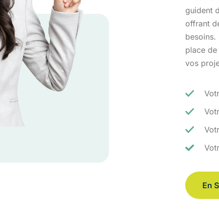
guident d
offrant 
besoins.
place de
vos proj
Vot
Vot
Votr
Vot
En S