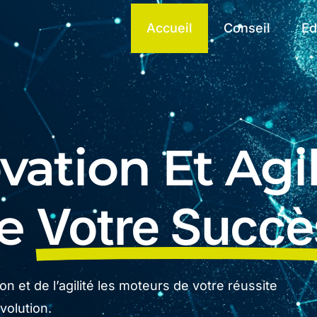
Accueil
Conseil
Ed
ation Et Agil
De
Votre Succè
n et de l’agilité les moteurs de votre réussite
olution.