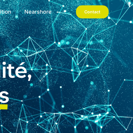
ition
Nearshore
Contact
ité,
s