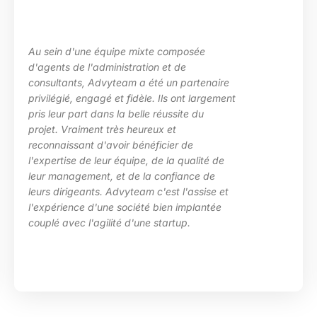
La maîtrise des sujets, la grande écout
les besoins de ma structure, l’adaptati
aire
des situations diverses. Nous avons
gement
particulièrement apprécié l’investissem
d’Advyteam lors de la conception et la
en place d’un plan de montée de
compétences sur le pôle de développ
 de
HRa au sein de la DGFiP.
e
e et
tée