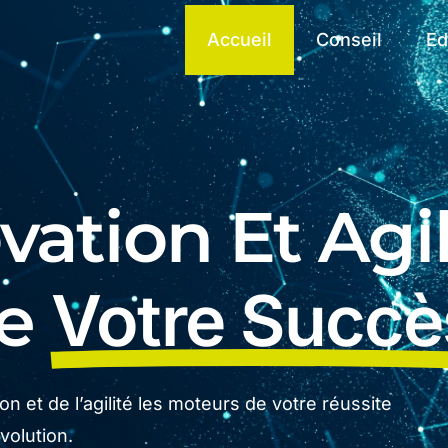
Accueil
Conseil
Ed
ation Et Agil
De
Votre Succè
n et de l’agilité les moteurs de votre réussite
olution.