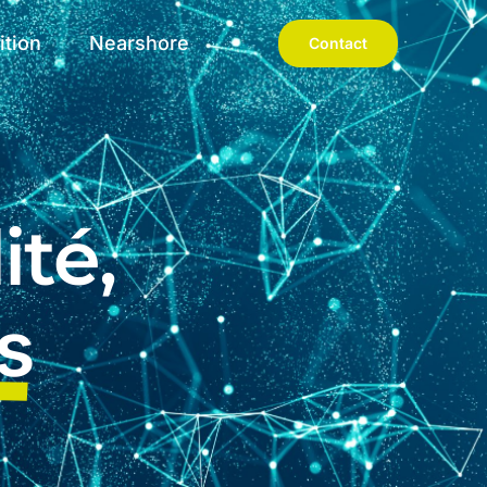
ition
Nearshore
Contact
ité,
s