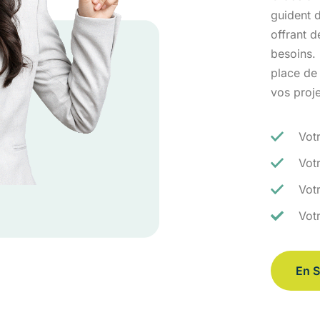
guident d
offrant 
besoins.
place de
vos proj
Vot
Vot
Votr
Vot
En S