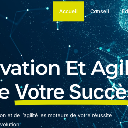
Accueil
Conseil
Ed
ation Et Agil
De
Votre Succè
n et de l’agilité les moteurs de votre réussite
olution.