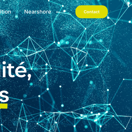
ition
Nearshore
Contact
ité,
s