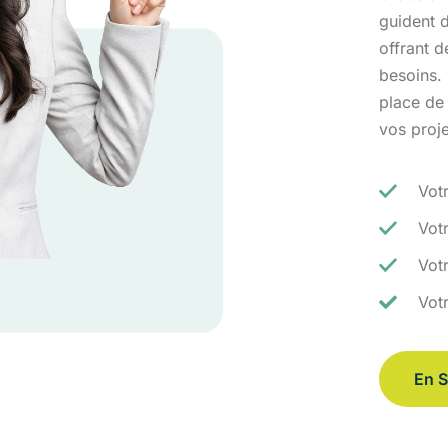
guident d
offrant 
besoins.
place de
vos proj
Vot
Vot
Votr
Vot
En S