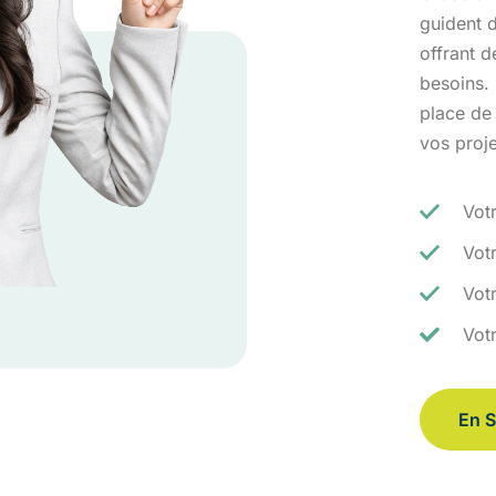
guident d
offrant 
besoins.
place de
vos proj
Vot
Vot
Votr
Vot
En S