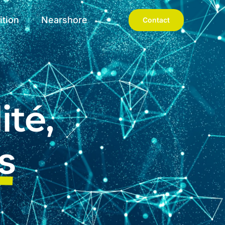
ition
Nearshore
Contact
ité,
s