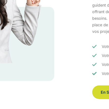
guident d
offrant 
besoins.
place de
vos proj
Vot
Vot
Votr
Vot
En S