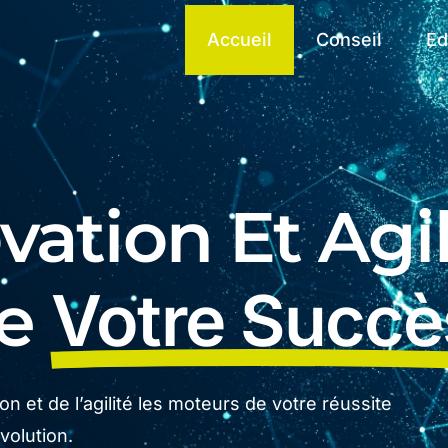
Accueil
Conseil
Ed
ation Et Agil
De
Votre Succè
n et de l’agilité les moteurs de votre réussite
olution.