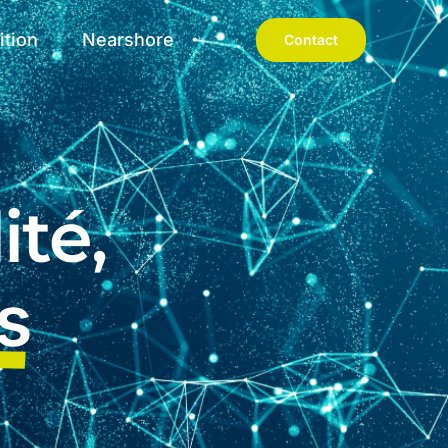
ition
Nearshore
Contact
ité,
s