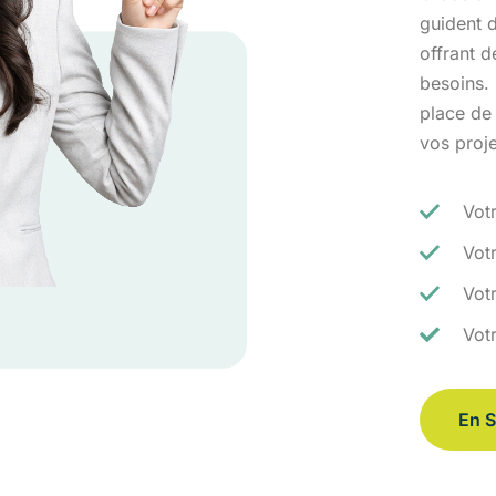
guident d
offrant 
besoins.
place de
vos proj
Vot
Vot
Votr
Vot
En S