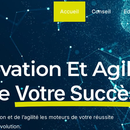
Accueil
Conseil
Ed
ation Et Agil
De
Votre Succè
n et de l’agilité les moteurs de votre réussite
olution.