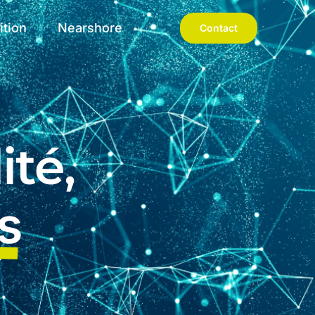
ition
Nearshore
Contact
ité,
s