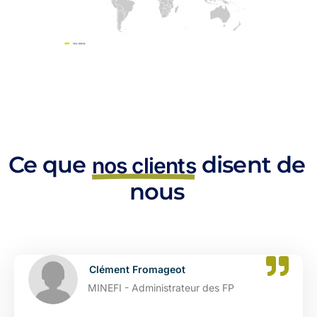
Ce que
disent de
nos clients
nous
ment Fromageot
Cat
FI - Administrateur des FP
DGFI