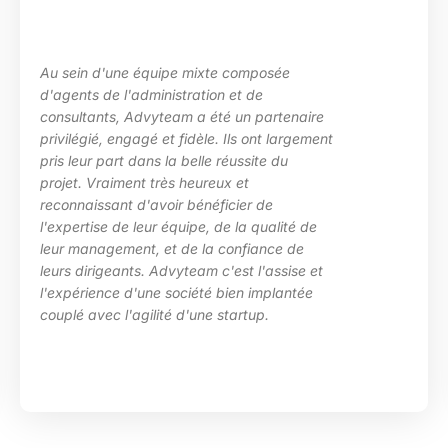
uipe mixte composée
La maîtrise des s
inistration et de
les besoins de ma
yteam a été un partenaire
des situations d
 et fidèle. Ils ont largement
particulièrement 
s la belle réussite du
d’Advyteam lors d
très heureux et
en place d’un pl
voir bénéficier de
compétences sur
r équipe, de la qualité de
HRa au sein de l
 et de la confiance de
 Advyteam c'est l'assise et
e société bien implantée
ité d'une startup.