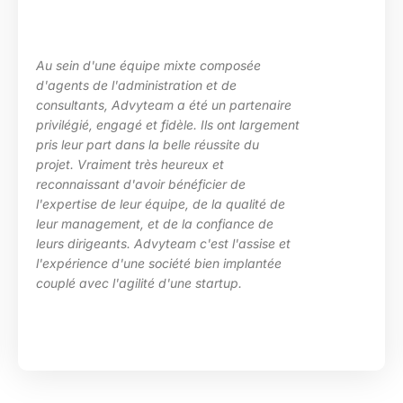
u sein d'une équipe mixte composée
L
'agents de l'administration et de
l
onsultants, Advyteam a été un partenaire
d
rivilégié, engagé et fidèle. Ils ont largement
p
ris leur part dans la belle réussite du
d
rojet. Vraiment très heureux et
e
econnaissant d'avoir bénéficier de
c
'expertise de leur équipe, de la qualité de
H
eur management, et de la confiance de
eurs dirigeants. Advyteam c'est l'assise et
'expérience d'une société bien implantée
ouplé avec l'agilité d'une startup.