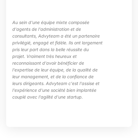
u sein d'une équipe mixte composée
L
'agents de l'administration et de
l
onsultants, Advyteam a été un partenaire
d
rivilégié, engagé et fidèle. Ils ont largement
p
ris leur part dans la belle réussite du
d
rojet. Vraiment très heureux et
e
econnaissant d'avoir bénéficier de
c
'expertise de leur équipe, de la qualité de
H
eur management, et de la confiance de
eurs dirigeants. Advyteam c'est l'assise et
'expérience d'une société bien implantée
ouplé avec l'agilité d'une startup.