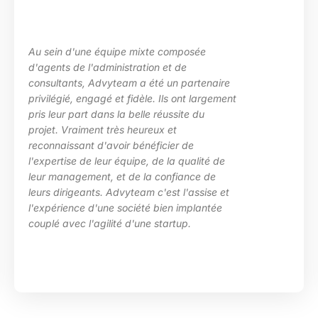
u sein d'une équipe mixte composée
L
'agents de l'administration et de
l
onsultants, Advyteam a été un partenaire
d
rivilégié, engagé et fidèle. Ils ont largement
p
ris leur part dans la belle réussite du
d
rojet. Vraiment très heureux et
e
econnaissant d'avoir bénéficier de
c
'expertise de leur équipe, de la qualité de
H
eur management, et de la confiance de
eurs dirigeants. Advyteam c'est l'assise et
'expérience d'une société bien implantée
ouplé avec l'agilité d'une startup.