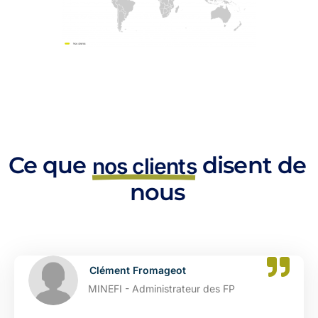
Ce que
disent de
nos clients
nous
t
Catherine Dupont
teur des FP
DGFIP - Administrat