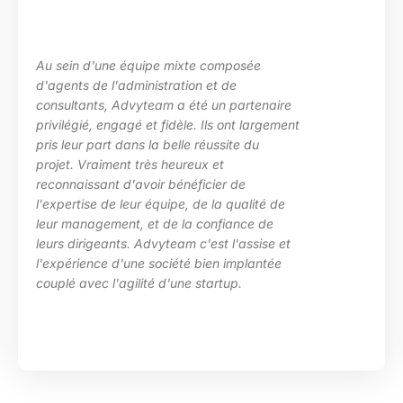
posée
La maîtrise des sujets, la grande
e
les besoins de ma structure, l’ad
partenaire
des situations diverses. Nous av
nt largement
particulièrement apprécié l’inve
te du
d’Advyteam lors de la conception
en place d’un plan de montée de
 de
compétences sur le pôle de dév
qualité de
HRa au sein de la DGFiP.
ance de
l'assise et
implantée
p.