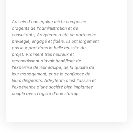
u sein d'une équipe mixte composée
L
'agents de l'administration et de
l
onsultants, Advyteam a été un partenaire
d
rivilégié, engagé et fidèle. Ils ont largement
p
ris leur part dans la belle réussite du
d
rojet. Vraiment très heureux et
e
econnaissant d'avoir bénéficier de
c
'expertise de leur équipe, de la qualité de
H
eur management, et de la confiance de
eurs dirigeants. Advyteam c'est l'assise et
'expérience d'une société bien implantée
ouplé avec l'agilité d'une startup.