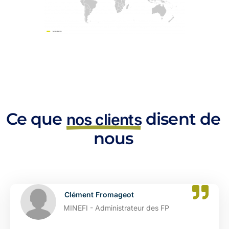
Ce que
disent de
nos clients
nous
ment Fromageot
Cat
FI - Administrateur des FP
DGFI