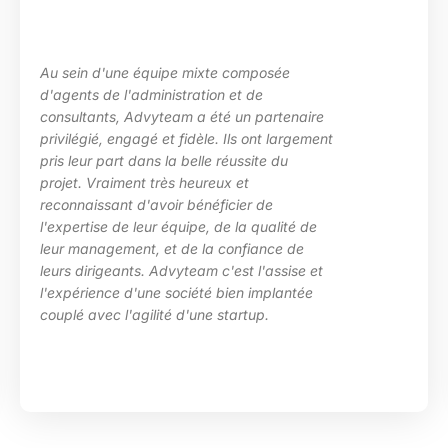
uipe mixte composée
La maîtrise des s
inistration et de
les besoins de ma
yteam a été un partenaire
des situations d
 et fidèle. Ils ont largement
particulièrement 
s la belle réussite du
d’Advyteam lors d
très heureux et
en place d’un pl
voir bénéficier de
compétences sur
r équipe, de la qualité de
HRa au sein de l
 et de la confiance de
 Advyteam c'est l'assise et
e société bien implantée
ité d'une startup.