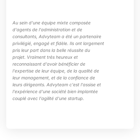
u sein d'une équipe mixte composée
L
'agents de l'administration et de
l
onsultants, Advyteam a été un partenaire
d
rivilégié, engagé et fidèle. Ils ont largement
p
ris leur part dans la belle réussite du
d
rojet. Vraiment très heureux et
e
econnaissant d'avoir bénéficier de
c
'expertise de leur équipe, de la qualité de
H
eur management, et de la confiance de
eurs dirigeants. Advyteam c'est l'assise et
'expérience d'une société bien implantée
ouplé avec l'agilité d'une startup.