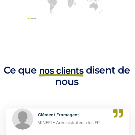
Ce que
disent de
nos clients
nous
t
Catherine Dupont
teur des FP
DGFIP - Administrat