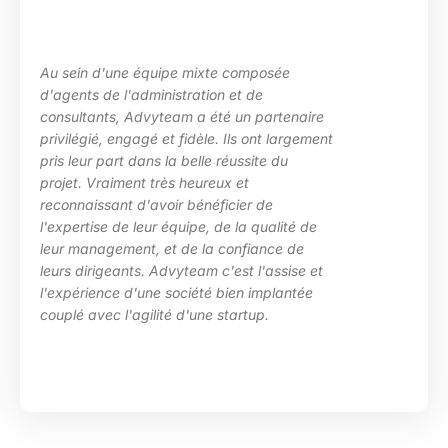
posée
La maîtrise des sujets, la grande
e
les besoins de ma structure, l’ad
partenaire
des situations diverses. Nous av
nt largement
particulièrement apprécié l’inve
te du
d’Advyteam lors de la conception
en place d’un plan de montée de
 de
compétences sur le pôle de dév
qualité de
HRa au sein de la DGFiP.
ance de
l'assise et
implantée
p.