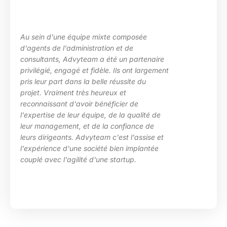
posée
La maîtrise des sujets, la grande
e
les besoins de ma structure, l’ad
partenaire
des situations diverses. Nous av
nt largement
particulièrement apprécié l’inve
te du
d’Advyteam lors de la conception
en place d’un plan de montée de
 de
compétences sur le pôle de dév
qualité de
HRa au sein de la DGFiP.
ance de
l'assise et
implantée
p.