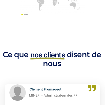
Ce que
disent de
nos clients
nous
t
Catherine Dupont
teur des FP
DGFIP - Administrat