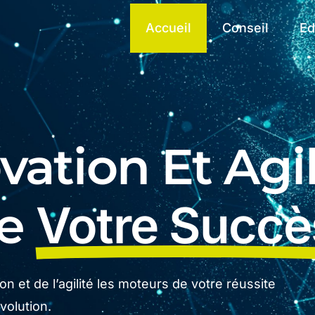
Accueil
Conseil
Ed
ation Et Agil
De
Votre Succè
n et de l’agilité les moteurs de votre réussite
olution.