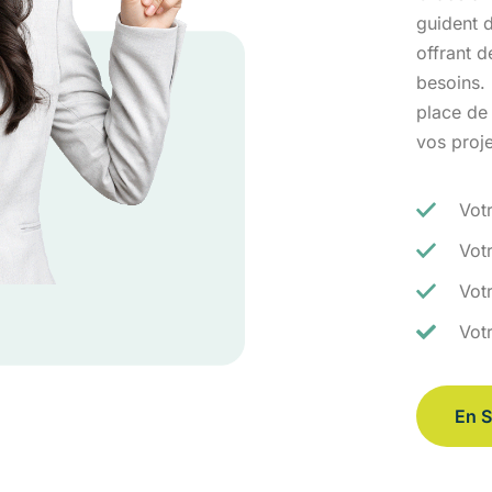
guident d
offrant 
besoins.
place de
vos proj
Vot
Vot
Votr
Vot
En S