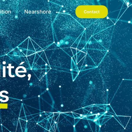
ition
Nearshore
Contact
ité,
s