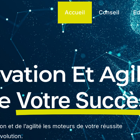
Accueil
Conseil
Ed
ation Et Agil
De
Votre Succè
n et de l’agilité les moteurs de votre réussite
olution.