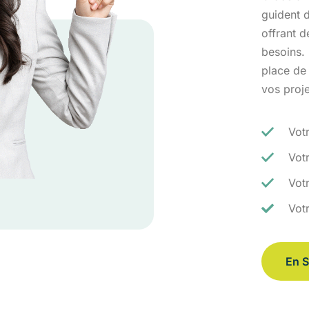
guident d
offrant 
besoins.
place de
vos proj
Vot
Vot
Votr
Vot
En S