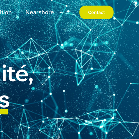
ition
Nearshore
Contact
ité,
s