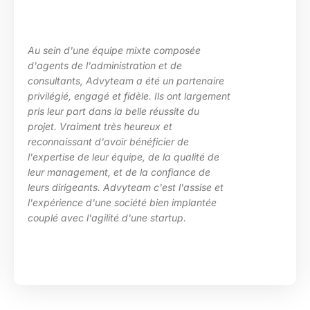
d'une équipe mixte composée
La maîtr
de l'administration et de
les beso
nts, Advyteam a été un partenaire
des situ
é, engagé et fidèle. Ils ont largement
particul
 part dans la belle réussite du
d’Advyte
raiment très heureux et
en place
ssant d'avoir bénéficier de
compéten
se de leur équipe, de la qualité de
HRa au s
agement, et de la confiance de
igeants. Advyteam c'est l'assise et
ence d'une société bien implantée
ec l'agilité d'une startup.