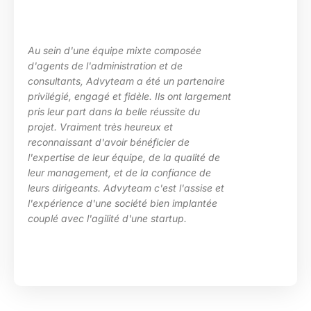
posée
La maîtrise des sujets, la grande
e
les besoins de ma structure, l’ad
partenaire
des situations diverses. Nous av
nt largement
particulièrement apprécié l’inve
te du
d’Advyteam lors de la conception
en place d’un plan de montée de
 de
compétences sur le pôle de dév
qualité de
HRa au sein de la DGFiP.
ance de
l'assise et
implantée
p.