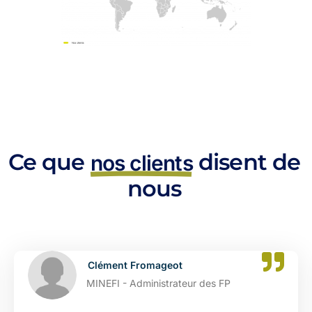
Ce que
disent de
nos clients
nous
t
Catherine Dupont
teur des FP
DGFIP - Administrat