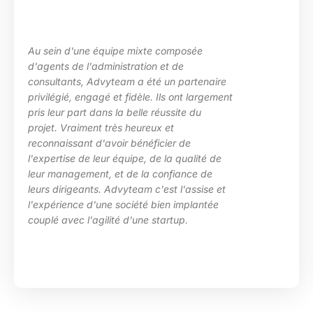
u sein d'une équipe mixte composée
L
'agents de l'administration et de
l
onsultants, Advyteam a été un partenaire
d
rivilégié, engagé et fidèle. Ils ont largement
p
ris leur part dans la belle réussite du
d
rojet. Vraiment très heureux et
e
econnaissant d'avoir bénéficier de
c
'expertise de leur équipe, de la qualité de
H
eur management, et de la confiance de
eurs dirigeants. Advyteam c'est l'assise et
'expérience d'une société bien implantée
ouplé avec l'agilité d'une startup.