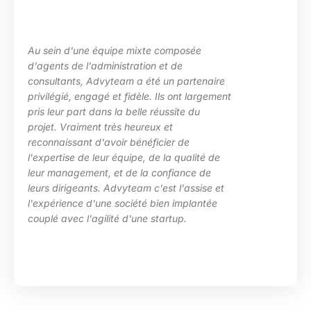
u sein d'une équipe mixte composée
L
'agents de l'administration et de
l
onsultants, Advyteam a été un partenaire
d
rivilégié, engagé et fidèle. Ils ont largement
p
ris leur part dans la belle réussite du
d
rojet. Vraiment très heureux et
e
econnaissant d'avoir bénéficier de
c
'expertise de leur équipe, de la qualité de
H
eur management, et de la confiance de
eurs dirigeants. Advyteam c'est l'assise et
'expérience d'une société bien implantée
ouplé avec l'agilité d'une startup.