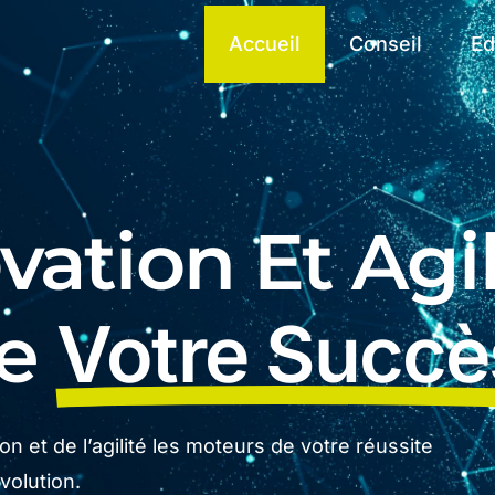
Accueil
Conseil
Ed
ation Et Agil
De
Votre Succè
n et de l’agilité les moteurs de votre réussite
olution.