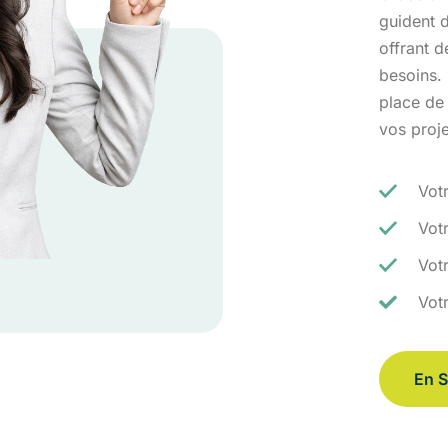
guident d
offrant 
besoins.
place de
vos proj
Vot
Vot
Votr
Vot
En S