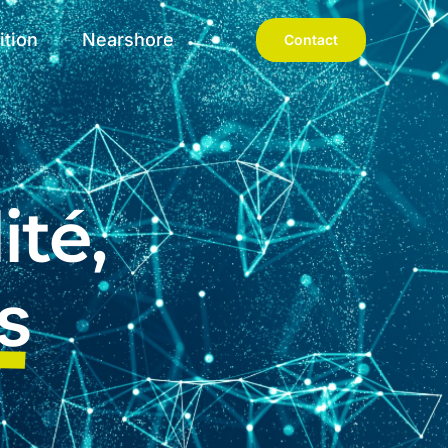
ition
Nearshore
Contact
ité,
s