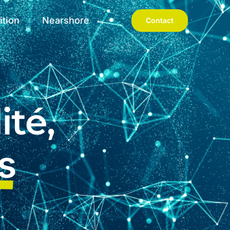
ition
Nearshore
Contact
ité,
s