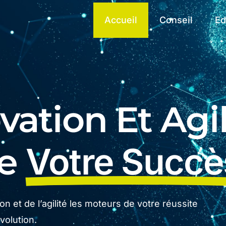
Accueil
Conseil
Ed
ation Et Agil
De
Votre Succè
n et de l’agilité les moteurs de votre réussite
olution.