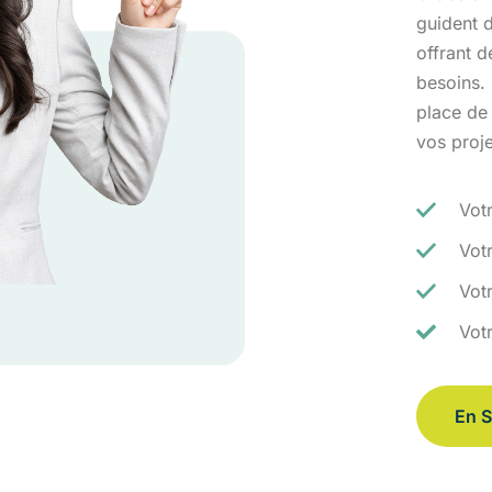
guident d
offrant 
besoins.
place de
vos proj
Vot
Vot
Votr
Vot
En S