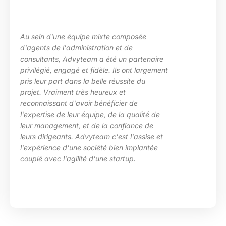
uipe mixte composée
La maîtrise des s
inistration et de
les besoins de ma
yteam a été un partenaire
des situations d
 et fidèle. Ils ont largement
particulièrement 
s la belle réussite du
d’Advyteam lors d
très heureux et
en place d’un pl
voir bénéficier de
compétences sur
r équipe, de la qualité de
HRa au sein de l
 et de la confiance de
 Advyteam c'est l'assise et
e société bien implantée
ité d'une startup.