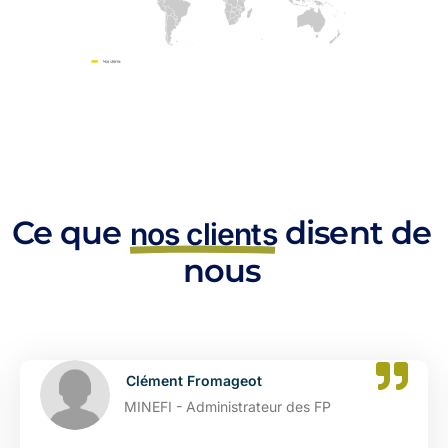
Ce que
disent de
nos clients
nous
ment Fromageot
Cat
FI - Administrateur des FP
DGFI