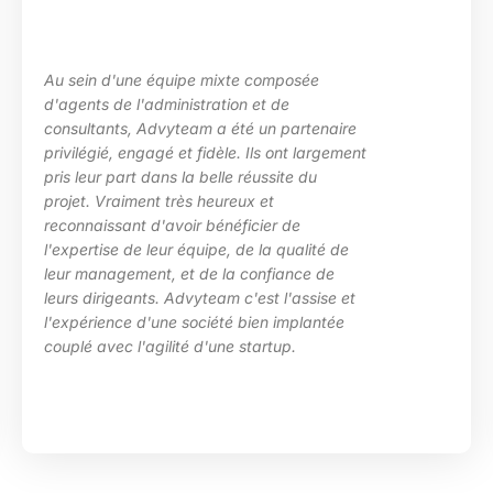
La maîtrise des sujets, la grande écout
les besoins de ma structure, l’adaptati
aire
des situations diverses. Nous avons
gement
particulièrement apprécié l’investissem
d’Advyteam lors de la conception et la
en place d’un plan de montée de
compétences sur le pôle de développ
 de
HRa au sein de la DGFiP.
e
e et
tée