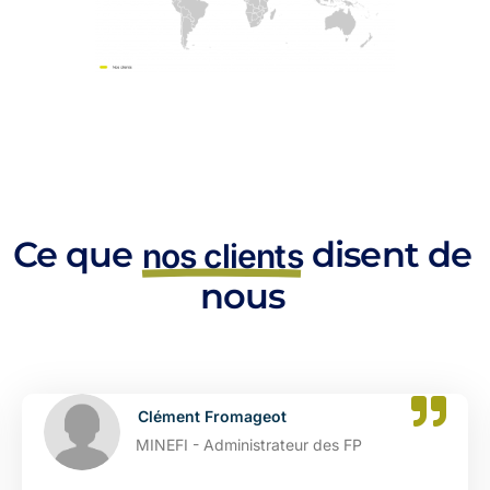
Ce que
disent de
nos clients
nous
ment Fromageot
Cat
FI - Administrateur des FP
DGFI