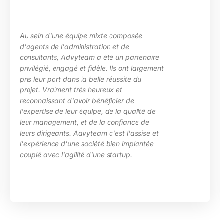
uipe mixte composée
La maîtrise des s
inistration et de
les besoins de ma
yteam a été un partenaire
des situations d
 et fidèle. Ils ont largement
particulièrement 
s la belle réussite du
d’Advyteam lors d
très heureux et
en place d’un pl
voir bénéficier de
compétences sur
r équipe, de la qualité de
HRa au sein de l
 et de la confiance de
 Advyteam c'est l'assise et
e société bien implantée
ité d'une startup.