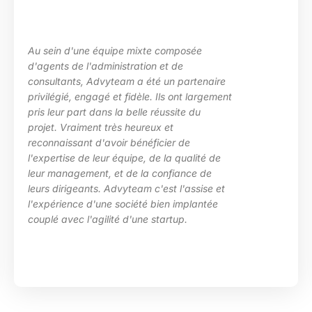
uipe mixte composée
La maîtrise des s
inistration et de
les besoins de ma
yteam a été un partenaire
des situations d
 et fidèle. Ils ont largement
particulièrement 
s la belle réussite du
d’Advyteam lors d
très heureux et
en place d’un pl
voir bénéficier de
compétences sur
r équipe, de la qualité de
HRa au sein de l
 et de la confiance de
 Advyteam c'est l'assise et
e société bien implantée
ité d'une startup.