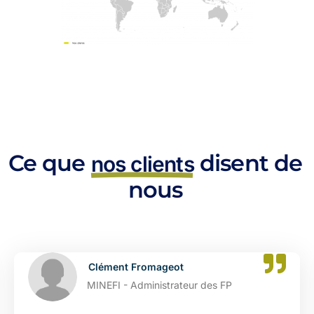
Ce que
disent de
nos clients
nous
ment Fromageot
Cat
FI - Administrateur des FP
DGFI