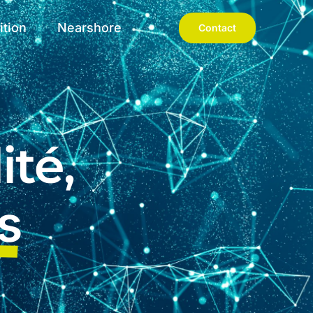
ition
Nearshore
Contact
ité,
s