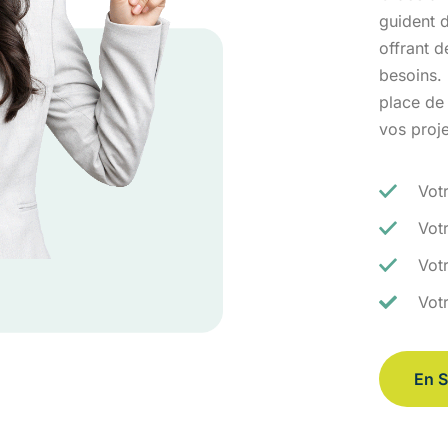
guident d
offrant 
besoins.
place de
vos proj
Vot
Vot
Votr
Vot
En S