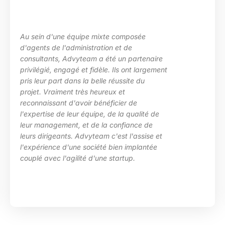
d'une équipe mixte composée
La maîtr
de l'administration et de
les beso
nts, Advyteam a été un partenaire
des situ
é, engagé et fidèle. Ils ont largement
particul
 part dans la belle réussite du
d’Advyte
raiment très heureux et
en place
ssant d'avoir bénéficier de
compéten
se de leur équipe, de la qualité de
HRa au s
agement, et de la confiance de
igeants. Advyteam c'est l'assise et
ence d'une société bien implantée
ec l'agilité d'une startup.