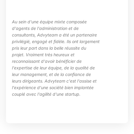
d'une équipe mixte composée
La maîtr
de l'administration et de
les beso
nts, Advyteam a été un partenaire
des situ
é, engagé et fidèle. Ils ont largement
particul
 part dans la belle réussite du
d’Advyte
raiment très heureux et
en place
ssant d'avoir bénéficier de
compéten
se de leur équipe, de la qualité de
HRa au s
agement, et de la confiance de
igeants. Advyteam c'est l'assise et
ence d'une société bien implantée
ec l'agilité d'une startup.