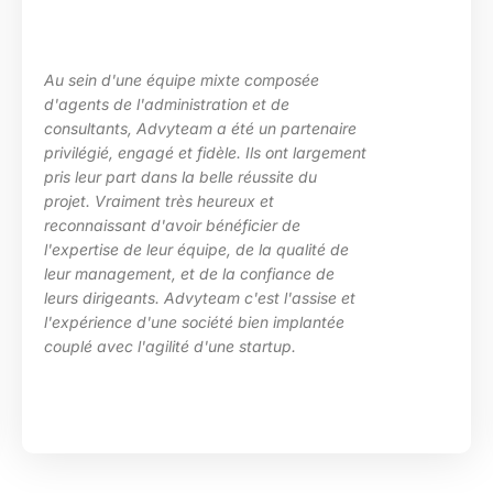
posée
La maîtrise des sujets, la grande
e
les besoins de ma structure, l’ad
partenaire
des situations diverses. Nous av
nt largement
particulièrement apprécié l’inve
te du
d’Advyteam lors de la conception
en place d’un plan de montée de
 de
compétences sur le pôle de dév
qualité de
HRa au sein de la DGFiP.
ance de
l'assise et
implantée
p.