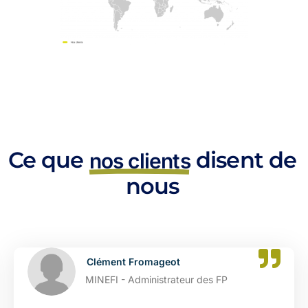
Ce que
disent de
nos clients
nous
t
Catherine Dupont
teur des FP
DGFIP - Administrat