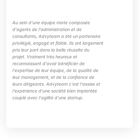
uipe mixte composée
La maîtrise des s
inistration et de
les besoins de ma
yteam a été un partenaire
des situations d
 et fidèle. Ils ont largement
particulièrement 
s la belle réussite du
d’Advyteam lors d
très heureux et
en place d’un pl
voir bénéficier de
compétences sur
r équipe, de la qualité de
HRa au sein de l
 et de la confiance de
 Advyteam c'est l'assise et
e société bien implantée
ité d'une startup.