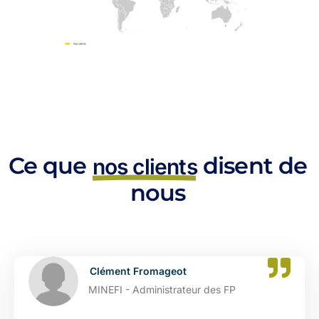
Ce que
disent de
nos clients
nous
ment Fromageot
Cat
FI - Administrateur des FP
DGFI