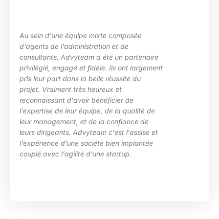
La maîtrise des sujets, la grande écout
les besoins de ma structure, l’adaptati
aire
des situations diverses. Nous avons
gement
particulièrement apprécié l’investissem
d’Advyteam lors de la conception et la
en place d’un plan de montée de
compétences sur le pôle de développ
 de
HRa au sein de la DGFiP.
e
e et
tée