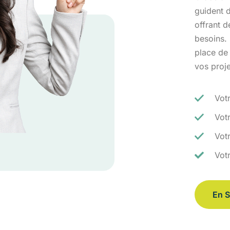
guident d
offrant 
besoins.
place de
vos proj
Vot
Vot
Votr
Vot
En S