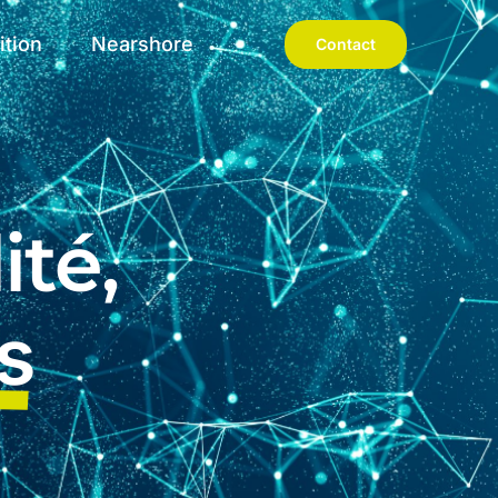
ition
Nearshore
Contact
ité,
s