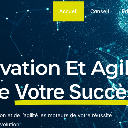
Accueil
Conseil
Ed
ation Et Agil
De
Votre Succè
n et de l’agilité les moteurs de votre réussite
olution.