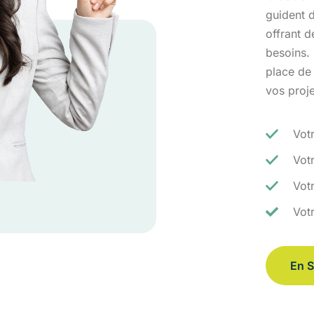
guident d
offrant 
besoins.
place de
vos proj
Vot
Vot
Votr
Vot
En S