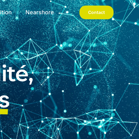
ition
Nearshore
Contact
ité,
s